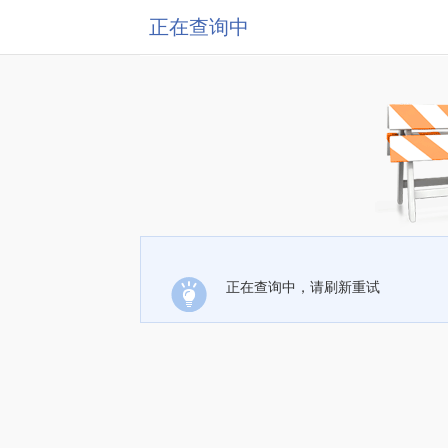
正在查询中
正在查询中，请刷新重试